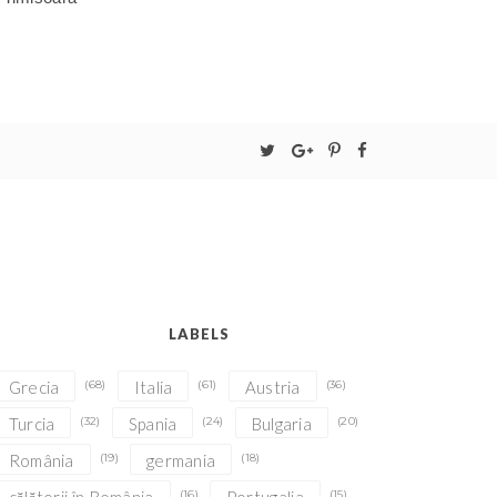
LABELS
Grecia
(68)
Italia
(61)
Austria
(36)
Turcia
(32)
Spania
(24)
Bulgaria
(20)
România
(19)
germania
(18)
(16)
(15)