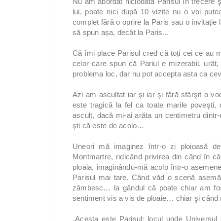
Nu am abordat niciodată Parisul în trecere 
lui, poate nici după 10 vizite nu o voi put
complet fără o oprire la Paris sau o invitație
să spun așa, decât la Paris...
Că îmi place Parisul cred că toți cei ce au ma
celor care spun că Pariul e mizerabil, urât, 
problema loc, dar nu pot accepta asta ca ceva
Azi am ascultat iar şi iar şi fără sfârşit o v
este tragică la fel ca toate marile poveşti,
ascult, dacă mi-ai arăta un centimetru dintr-
şti că este de acolo…
Uneori mă imaginez într-o zi ploioasă de 
Montmartre, ridicând privirea din când în c
ploaia, imaginându-mă acolo într-o asemen
Parisul mai tare. Când văd o scenă asemăn
zâmbesc… la gândul că poate chiar am fos
sentiment vis a vis de ploaie… chiar şi când 
„Acesta este Parisul: locul unde Universul ș