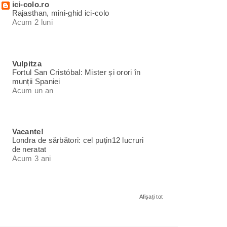
ici-colo.ro
Rajasthan, mini-ghid ici-colo
Acum 2 luni
Vulpitza
Fortul San Cristóbal: Mister și orori în
munții Spaniei
Acum un an
Vacante!
Londra de sărbători: cel puțin12 lucruri
de neratat
Acum 3 ani
Afișați tot