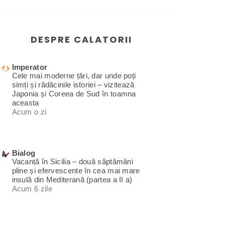
DESPRE CALATORII
Imperator
Cele mai moderne țări, dar unde poți
simți și rădăcinile istoriei – vizitează
Japonia și Coreea de Sud în toamna
aceasta
Acum o zi
Bialog
Vacanță în Sicilia – două săptămâni
pline și efervescente în cea mai mare
insulă din Mediterană (partea a II a)
Acum 6 zile