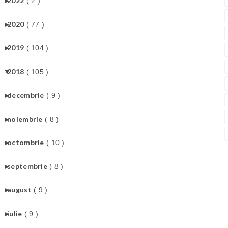
►
2022
( 2 )
►
2020
( 77 )
►
2019
( 104 )
▼
2018
( 105 )
►
decembrie
( 9 )
►
noiembrie
( 8 )
►
octombrie
( 10 )
►
septembrie
( 8 )
►
august
( 9 )
►
iulie
( 9 )