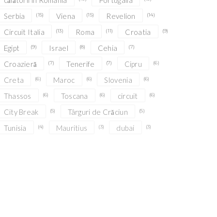
călătorii în România
Portugalia
Serbia
(15)
Viena
(15)
Revelion
(14)
Circuit Italia
(13)
Roma
(11)
Croatia
(9)
Egipt
(9)
Israel
(8)
Cehia
(7)
Croazieră
(7)
Tenerife
(7)
Cipru
(6)
Creta
(6)
Maroc
(6)
Slovenia
(6)
Thassos
(6)
Toscana
(6)
circuit
(6)
City Break
(5)
Târguri de Crăciun
(5)
Tunisia
(4)
Mauritius
(3)
dubai
(3)