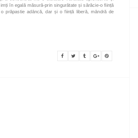
simți în egală măsură-prin singurătate și sărăcie-o ființă
e o prăpastie adâncă, dar și o ființă liberă, mândră de