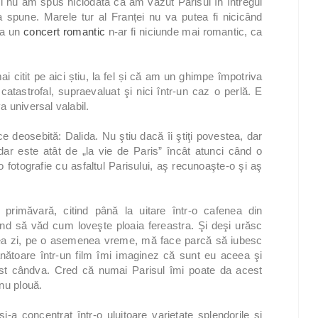
şi nu am spus niciodată că am văzut Parisul în întregul
ea spune. Marele tur al Franței nu va putea fi nicicând
 la un
concert romantic
n-ar fi niciunde mai romantic, ca
i citit pe aici știu, la fel și că am un ghimpe împotriva
catastrofal, supraevaluat şi nici într-un caz o perlă. E
 universal valabil.
oce deosebită: Dalida. Nu ştiu dacă îi ştiţi povestea, dar
 dar este atât de „la vie de Paris” încât atunci când o
o fotografie cu asfaltul Parisului, aş recunoaşte-o şi aş
primăvară, citind până la uitare într-o cafenea din
ând să văd cum loveşte ploaia fereastra. Şi deşi urăsc
ea zi, pe o asemenea vreme, mă face parcă să iubesc
ătoare într-un film îmi imaginez că sunt eu aceea şi
t cândva. Cred că numai Parisul îmi poate da acest
nu plouă.
i-a concentrat într-o uluitoare varietate splendorile și