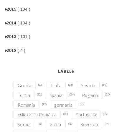
►
2015
( 104 )
►
2014
( 104 )
►
2013
( 101 )
►
2012
( 4 )
LABELS
Grecia
(68)
Italia
(61)
Austria
(36)
Turcia
(32)
Spania
(24)
Bulgaria
(20)
România
(19)
germania
(18)
călătorii în România
(16)
Portugalia
(15)
Serbia
(15)
Viena
(15)
Revelion
(14)