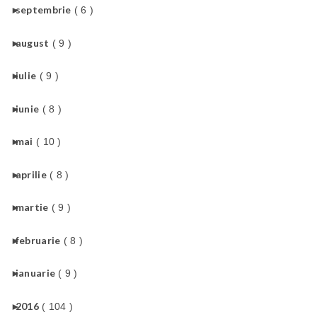
►
septembrie
( 6 )
►
august
( 9 )
►
iulie
( 9 )
►
iunie
( 8 )
►
mai
( 10 )
►
aprilie
( 8 )
►
martie
( 9 )
►
februarie
( 8 )
►
ianuarie
( 9 )
►
2016
( 104 )