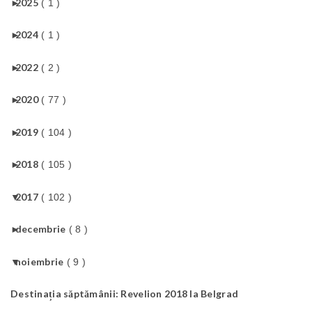
►
2025
( 1 )
►
2024
( 1 )
►
2022
( 2 )
►
2020
( 77 )
►
2019
( 104 )
►
2018
( 105 )
▼
2017
( 102 )
►
decembrie
( 8 )
▼
noiembrie
( 9 )
Destinația săptămânii: Revelion 2018 la Belgrad