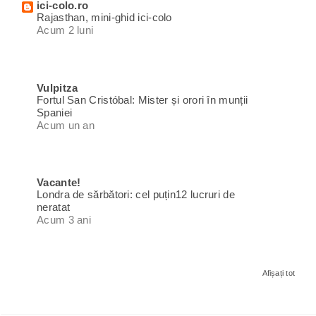
ici-colo.ro
Rajasthan, mini-ghid ici-colo
Acum 2 luni
Vulpitza
Fortul San Cristóbal: Mister și orori în munții
Spaniei
Acum un an
Vacante!
Londra de sărbători: cel puțin12 lucruri de
neratat
Acum 3 ani
Afișați tot