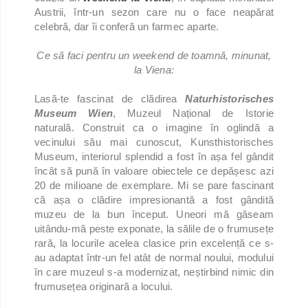
Austrii, într-un sezon care nu o face neapărat
celebră, dar îi conferă un farmec aparte.
Ce să faci pentru un weekend de toamnă, minunat,
la Viena:
Lasă-te fascinat de clădirea
Naturhistorisches
Museum Wien
, Muzeul Național de Istorie
naturală. Construit ca o imagine în oglindă a
vecinului său mai cunoscut, Kunsthistorisches
Museum, interiorul splendid a fost în așa fel gândit
încât să pună în valoare obiectele ce depășesc azi
20 de milioane de exemplare. Mi se pare fascinant
că așa o clădire impresionantă a fost gândită
muzeu de la bun început. Uneori mă găseam
uitându-mă peste exponate, la sălile de o frumusețe
rară, la locurile acelea clasice prin excelență ce s-
au adaptat într-un fel atât de normal noului, modului
în care muzeul s-a modernizat, neștirbind nimic din
frumusețea originară a locului.