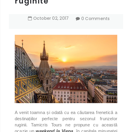
ruginite
October
02
,
2017
0 Comments
A venit toamna și odată cu ea căutarea frenetică a
destinațiilor perfecte pentru sezonul frunzelor
ruginii. Tamicris Tours ne propune cu această
ocazie un
weekend la Viena
, în capitala minunatei