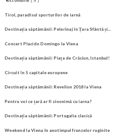
▼
octombrie
( 9 )
Tirol, paradisul sporturilor de iarnă
Destinația săptămânii: Pelerinaj în Țara Sfântă și...
Concert Placido Domingo la Viena
Destinația săptămânii: Piața de Crăciun, Istanbul!
Circuit în 5 capitale europene
Destinația săptămânii: Revelion 2018 la Viena
Pentru voi ce țară ar fi sinonimă cu iarna?
Destinația săptămânii: Portugalia clasică
Weekend la Viena în anotimpul frunzelor ruginite