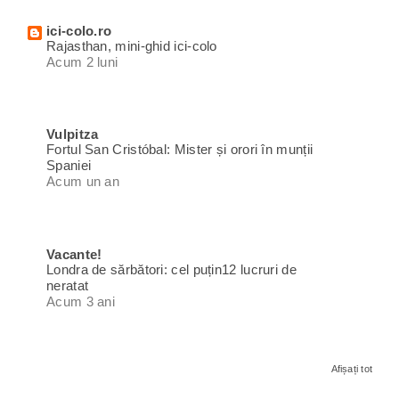
ici-colo.ro
Rajasthan, mini-ghid ici-colo
Acum 2 luni
Vulpitza
Fortul San Cristóbal: Mister și orori în munții
Spaniei
Acum un an
Vacante!
Londra de sărbători: cel puțin12 lucruri de
neratat
Acum 3 ani
Afișați tot