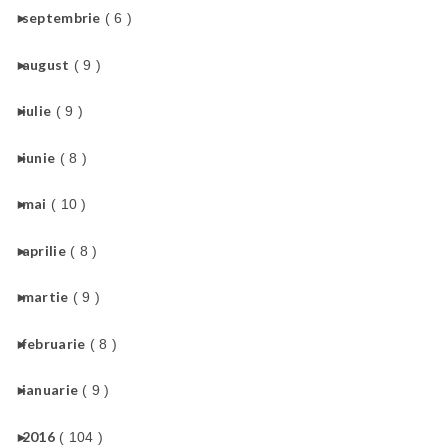
►
septembrie
( 6 )
►
august
( 9 )
►
iulie
( 9 )
►
iunie
( 8 )
►
mai
( 10 )
►
aprilie
( 8 )
►
martie
( 9 )
►
februarie
( 8 )
►
ianuarie
( 9 )
►
2016
( 104 )