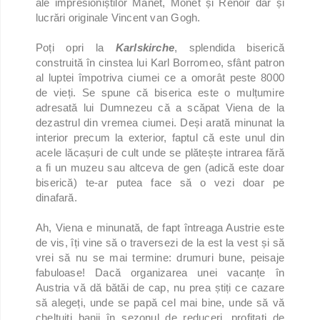
ale impresioniștilor Manet, Monet și Renoir dar și
lucrări originale Vincent van Gogh.
Poți opri la
Karlskirche
, splendida biserică
construită în cinstea lui Karl Borromeo, sfânt patron
al luptei împotriva ciumei ce a omorât peste 8000
de vieți. Se spune că biserica este o mulțumire
adresată lui Dumnezeu că a scăpat Viena de la
dezastrul din vremea ciumei. Deși arată minunat la
interior precum la exterior, faptul că este unul din
acele lăcașuri de cult unde se plătește intrarea fără
a fi un muzeu sau altceva de gen (adică este doar
biserică) te-ar putea face să o vezi doar pe
dinafară.
Ah, Viena e minunată, de fapt întreaga Austrie este
de vis, îți vine să o traversezi de la est la vest și să
vrei să nu se mai termine: drumuri bune, peisaje
fabuloase! Dacă organizarea unei vacanțe în
Austria vă dă bătăi de cap, nu prea știți ce cazare
să alegeți, unde se papă cel mai bine, unde să vă
cheltuiți banii în sezonul de reduceri, profitați de