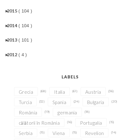
►
2015
( 104 )
►
2014
( 104 )
►
2013
( 101 )
►
2012
( 4 )
LABELS
Grecia
(68)
Italia
(61)
Austria
(36)
Turcia
(32)
Spania
(24)
Bulgaria
(20)
România
(19)
germania
(18)
călătorii în România
(16)
Portugalia
(15)
Serbia
(15)
Viena
(15)
Revelion
(14)