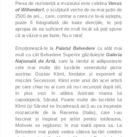
Piesa de rezistență a muzeului este celebra
Venus
of Willendorf
, o sculptură veche de nu mai puțin de
2500 de ani… care, contrar a ceea ce te-ai aștepta,
poate fi fotografiată din toate direcțiile, te poți
apropia de ea suficient de mult încât să poți spune
că ai văzut-o pe bune. Nu o rata!
Emoționează-te la
Palatul Belvedere
cu atât mai
mult cu cât Belvedere Superior găzduiește
Galeria
Națională de Artă
, care la rândul ei adăpostește
cele mai multe din lucrările veneratului pictor
austriac Gustav Klimt, fondator și exponent al
mișcării Secession. Klimt este unul din acei artiști
pe care chiar nu ai cum să nu-i recunoști după stil,
în plus vezi în atâtea ilustrate marea lui
capodoperă, Sărutul. Foarte multe din lucrările lui
Klimt (și Sărutul se încadrează aici) au ca inspirație
mozaicurile de la Ravenna (Italia), care l-au
fascinat și inspirat pe artist pentru totdeauna.
Motivele se regăsesc în mai toată opera sa. La
Belvedere mai puteți vedea câteva lucrări celebre