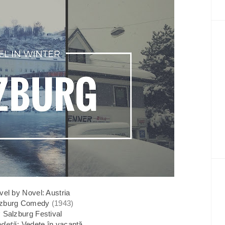
vel by Novel: Austria
lzburg Comedy
(1943)
:
Salzburg Festival
edetă:
Vedete în vacanță