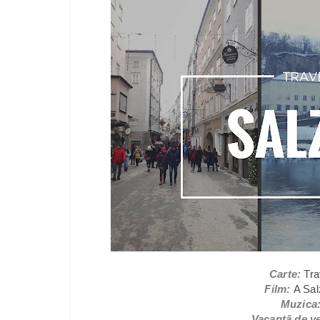
Carte:
Tra
Film:
A Sa
Muzica
Vacanță de v