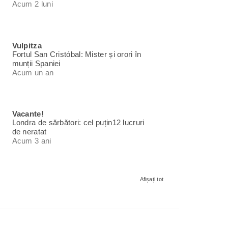
Acum 2 luni
Vulpitza
Fortul San Cristóbal: Mister și orori în
munții Spaniei
Acum un an
Vacante!
Londra de sărbători: cel puțin12 lucruri
de neratat
Acum 3 ani
Afișați tot