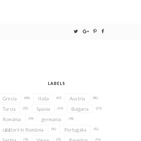
LABELS
Grecia
(68)
Italia
(61)
Austria
(36)
Turcia
(32)
Spania
(24)
Bulgaria
(20)
România
(19)
germania
(18)
călătorii în România
(16)
Portugalia
(15)
Serbia
(15)
Viena
(15)
Revelion
(14)