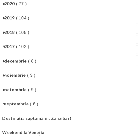
►
2020
( 77 )
►
2019
( 104 )
►
2018
( 105 )
▼
2017
( 102 )
►
decembrie
( 8 )
►
noiembrie
( 9 )
►
octombrie
( 9 )
▼
septembrie
( 6 )
Destinația săptămânii: Zanzibar!
Weekend la Veneția