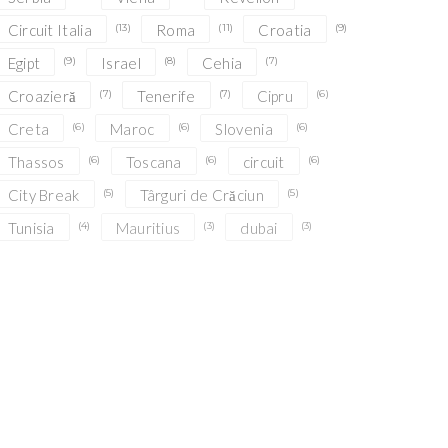
Circuit Italia
(13)
Roma
(11)
Croatia
(9)
Egipt
(9)
Israel
(8)
Cehia
(7)
Croazieră
(7)
Tenerife
(7)
Cipru
(6)
Creta
(6)
Maroc
(6)
Slovenia
(6)
Thassos
(6)
Toscana
(6)
circuit
(6)
City Break
(5)
Târguri de Crăciun
(5)
Tunisia
(4)
Mauritius
(3)
dubai
(3)