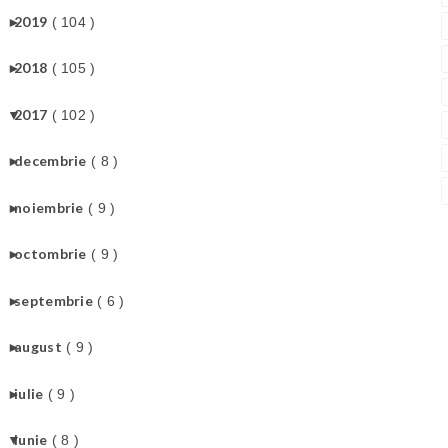
►
2019
( 104 )
►
2018
( 105 )
▼
2017
( 102 )
►
decembrie
( 8 )
►
noiembrie
( 9 )
►
octombrie
( 9 )
►
septembrie
( 6 )
►
august
( 9 )
►
iulie
( 9 )
▼
iunie
( 8 )