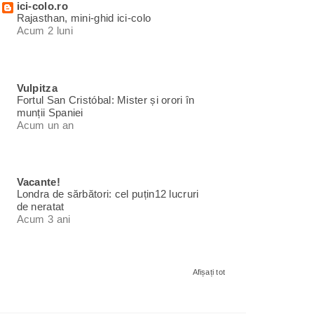
ici-colo.ro
Rajasthan, mini-ghid ici-colo
Acum 2 luni
Vulpitza
Fortul San Cristóbal: Mister și orori în
munții Spaniei
Acum un an
Vacante!
Londra de sărbători: cel puțin12 lucruri
de neratat
Acum 3 ani
Afișați tot