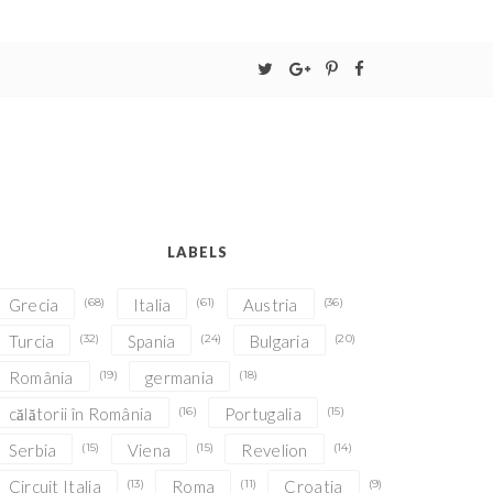
LABELS
Grecia
(68)
Italia
(61)
Austria
(36)
Turcia
(32)
Spania
(24)
Bulgaria
(20)
România
(19)
germania
(18)
călătorii în România
(16)
Portugalia
(15)
Serbia
(15)
Viena
(15)
Revelion
(14)
Circuit Italia
(13)
Roma
(11)
Croatia
(9)