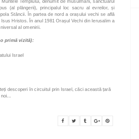
lță Muntele Templului, denumit de musulmani, sanctuarul
s (al plângerii), principalul loc sacru al evreilor, și
la Stâncii. În partea de nord a orașului vechi se află
 Isus Hristos. În anul 1981 Orașul Vechi din Ierusalim a
versal al omenirii.
 o primă vizită):
tului Israel
eți descoperi în circuitul prin Israel, căci această țară
noi...