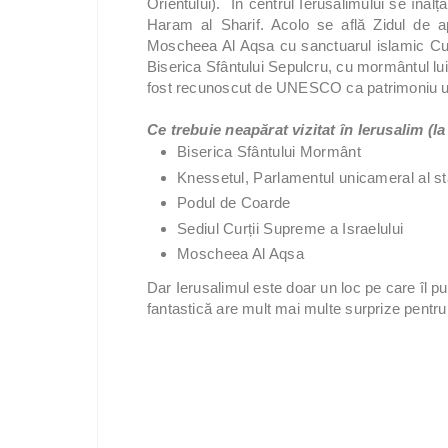
Orientului). În centrul Ierusalimului se îna
Haram al Sharif. Acolo se află Zidul de apu
Moscheea Al Aqsa cu sanctuarul islamic Cupo
Biserica Sfântului Sepulcru, cu mormântul lui
fost recunoscut de UNESCO ca patrimoniu uni
Ce trebuie neapărat vizitat în Ierusalim (la
Biserica Sfântului Mormânt
Knessetul, Parlamentul unicameral al sta
Podul de Coarde
Sediul Curții Supreme a Israelului
Moscheea Al Aqsa
Dar Ierusalimul este doar un loc pe care îl put
fantastică are mult mai multe surprize pentru 