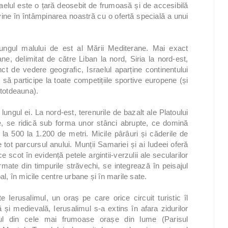
aelul este o țară deosebit de frumoasă și de accesibilă
ine în întâmpinarea noastră cu o ofertă specială a unui
 lungul malului de est al Mării Mediterane. Mai exact
ane, delimitat de către Liban la nord, Siria la nord-est,
nct de vedere geografic, Israelul aparține continentului
l să participe la toate competițiile sportive europene (și
intotdeauna).
ungul ei. La nord-est, terenurile de bazalt ale Platoului
ce, se ridică sub forma unor stânci abrupte, ce domină
e la 500 la 1.200 de metri. Micile pârâuri și căderile de
 tot parcursul anului. Munții Samariei și ai Iudeei oferă
 scot în evidență petele argintii-verzulii ale secularilor
rmate din timpurile străvechi, se integrează în peisajul
al, în micile centre urbane și în marile sate.
 Ierusalimul, un oraș pe care orice circuit turistic îl
 și medievală, Ierusalimul s-a extins în afara zidurilor
nul din cele mai frumoase orașe din lume (Parisul