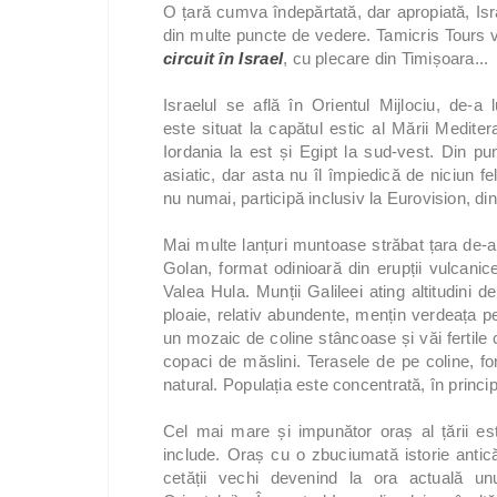
O țară cumva îndepărtată, dar apropiată, Isr
din multe puncte de vedere. Tamicris Tours v
circuit în Israel
, cu plecare din Timișoara...
Israelul se află în Orientul Mijlociu, de-a
este situat la capătul estic al Mării Mediter
Iordania la est și Egipt la sud-vest. Din pu
asiatic, dar asta nu îl împiedică de niciun fe
nu numai, participă inclusiv la Eurovision, d
Mai multe lanțuri muntoase străbat țara de-a l
Golan, format odinioară din erupții vulcani
Valea Hula. Munții Galileei ating altitudini d
ploaie, relativ abundente, mențin verdeața pe
un mozaic de coline stâncoase și văi fertile ce
copaci de măslini. Terasele de pe coline, fo
natural. Populația este concentrată, în princip
Cel mai mare și impunător oraș al țării este
include. Oraș cu o zbuciumată istorie antică
cetății vechi devenind la ora actuală u