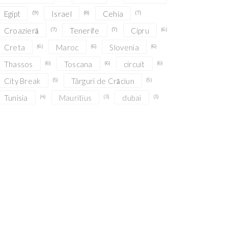
Egipt
(9)
Israel
(8)
Cehia
(7)
Croazieră
(7)
Tenerife
(7)
Cipru
(6)
Creta
(6)
Maroc
(6)
Slovenia
(6)
Thassos
(6)
Toscana
(6)
circuit
(6)
City Break
(5)
Târguri de Crăciun
(5)
Tunisia
(4)
Mauritius
(3)
dubai
(3)