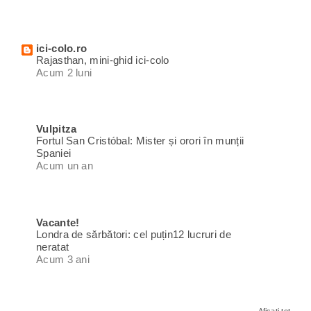
ici-colo.ro
Rajasthan, mini-ghid ici-colo
Acum 2 luni
Vulpitza
Fortul San Cristóbal: Mister și orori în munții
Spaniei
Acum un an
Vacante!
Londra de sărbători: cel puțin12 lucruri de
neratat
Acum 3 ani