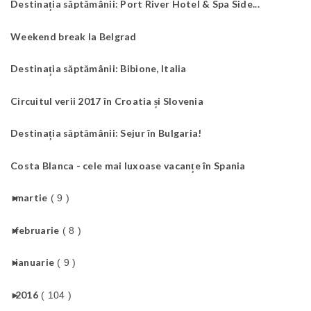
Destinația săptămânii: Port River Hotel & Spa Side...
Weekend break la Belgrad
Destinația săptămânii: Bibione, Italia
Circuitul verii 2017 în Croatia și Slovenia
Destinația săptămânii: Sejur în Bulgaria!
Costa Blanca - cele mai luxoase vacanțe în Spania
►
martie
( 9 )
►
februarie
( 8 )
►
ianuarie
( 9 )
►
2016
( 104 )