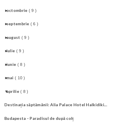
►
octombrie
( 9 )
►
septembrie
( 6 )
►
august
( 9 )
►
iulie
( 9 )
►
iunie
( 8 )
►
mai
( 10 )
▼
aprilie
( 8 )
Destinația săptămânii: Alia Palace Hotel Halkidiki...
Budapesta - Paradisul de după colț