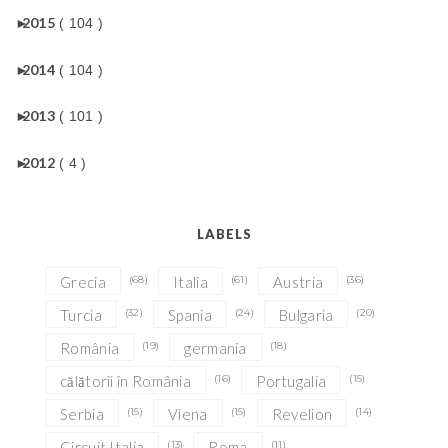
►
2015
( 104 )
►
2014
( 104 )
►
2013
( 101 )
►
2012
( 4 )
LABELS
Grecia
(68)
Italia
(61)
Austria
(36)
Turcia
(32)
Spania
(24)
Bulgaria
(20)
România
(19)
germania
(18)
călătorii în România
(16)
Portugalia
(15)
Serbia
(15)
Viena
(15)
Revelion
(14)
Circuit Italia
(13)
Roma
(11)