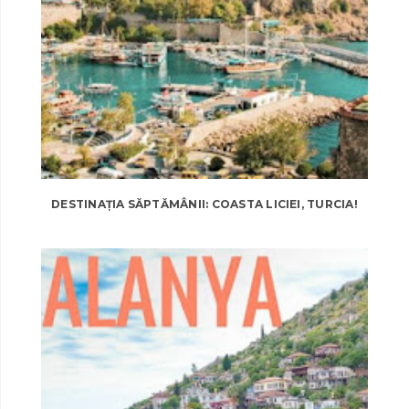
DESTINAȚIA SĂPTĂMÂNII: COASTA LICIEI, TURCIA!