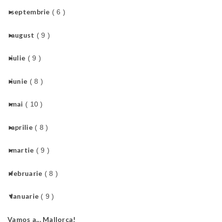
►
septembrie
( 6 )
►
august
( 9 )
►
iulie
( 9 )
►
iunie
( 8 )
►
mai
( 10 )
►
aprilie
( 8 )
►
martie
( 9 )
►
februarie
( 8 )
▼
ianuarie
( 9 )
Vamos a... Mallorca!