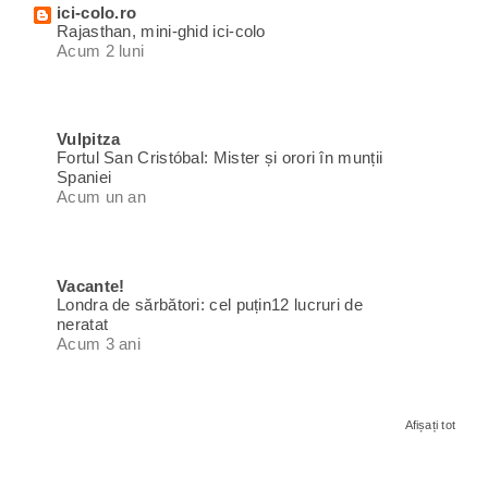
ici-colo.ro
Rajasthan, mini-ghid ici-colo
Acum 2 luni
Vulpitza
Fortul San Cristóbal: Mister și orori în munții
Spaniei
Acum un an
Vacante!
Londra de sărbători: cel puțin12 lucruri de
neratat
Acum 3 ani
Afișați tot