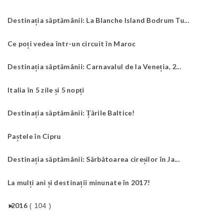
Destinația săptămânii: La Blanche Island Bodrum Tu...
Ce poți vedea într-un circuit în Maroc
Destinația săptămânii: Carnavalul de la Veneția, 2...
Italia în 5 zile și 5 nopți
Destinația săptămânii: Țările Baltice!
Paștele în Cipru
Destinația săptămânii: Sărbătoarea cireșilor în Ja...
La mulți ani și destinații minunate în 2017!
►
2016
( 104 )