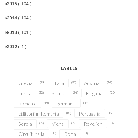
►
2015
( 104 )
►
2014
( 104 )
►
2013
( 101 )
►
2012
( 4 )
LABELS
Grecia
(68)
Italia
(61)
Austria
(36)
Turcia
(32)
Spania
(24)
Bulgaria
(20)
România
(19)
germania
(18)
călătorii în România
(16)
Portugalia
(15)
Serbia
(15)
Viena
(15)
Revelion
(14)
Circuit Italia
(13)
Roma
(11)