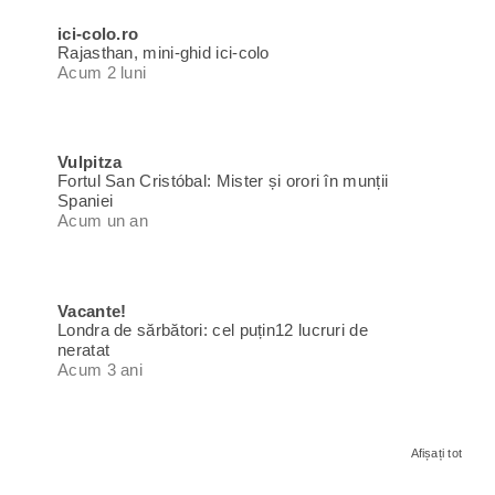
ici-colo.ro
Rajasthan, mini-ghid ici-colo
Acum 2 luni
Vulpitza
Fortul San Cristóbal: Mister și orori în munții
Spaniei
Acum un an
Vacante!
Londra de sărbători: cel puțin12 lucruri de
neratat
Acum 3 ani
Afișați tot