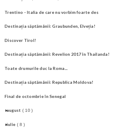
Trentino - Italia de care nu vorbim foarte des
Destinația săptămânii: Graubunden, Elveția!
Discover Tirol!
Destinația săptămânii: Revelion 2017 în Thailanda!
Toate drumurile duc la Roma...
Destinația săptămânii: Republica Moldova!
Final de octombrie în Senegal
►
august
( 10 )
►
iulie
( 8 )