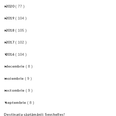
►
2020
( 77 )
►
2019
( 104 )
►
2018
( 105 )
►
2017
( 102 )
▼
2016
( 104 )
►
decembrie
( 8 )
►
noiembrie
( 9 )
►
octombrie
( 9 )
▼
septembrie
( 8 )
Destinația săptămânii: Seychelles!