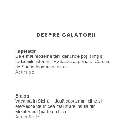
DESPRE CALATORII
Imperator
Cele mai moderne țări, dar unde poți simți și
rădăcinile istoriei – vizitează Japonia și Coreea
de Sud în toamna aceasta
Acum o zi
Bialog
Vacanță în Sicilia – două săptămâni pline și
efervescente în cea mai mare insulă din
Mediterană (partea a II a)
Acum 6 zile