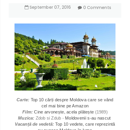
September
07
,
2016
0 Comments
Carte:
Top 10 cărți despre Moldova care se vând
cel mai bine pe Amazon
Film:
Cine arvonește, acela plătește
(1989)
Muzica:
Zdob si Zdub -
Moldovenii s-au nascut
Vacanță de vedetă:
Top 10 vedete, care reprezintă