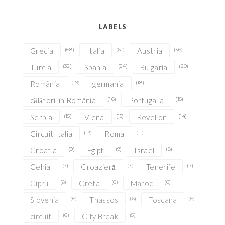
LABELS
Grecia
(68)
Italia
(61)
Austria
(36)
Turcia
(32)
Spania
(24)
Bulgaria
(20)
România
(19)
germania
(18)
călătorii în România
(16)
Portugalia
(15)
Serbia
(15)
Viena
(15)
Revelion
(14)
Circuit Italia
(13)
Roma
(11)
Croatia
(9)
Egipt
(9)
Israel
(8)
Cehia
(7)
Croazieră
(7)
Tenerife
(7)
Cipru
(6)
Creta
(6)
Maroc
(6)
Slovenia
(6)
Thassos
(6)
Toscana
(6)
circuit
(6)
City Break
(5)