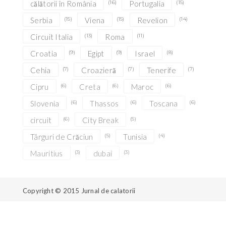
călătorii în România
(16)
Portugalia
(15)
Serbia
(15)
Viena
(15)
Revelion
(14)
Circuit Italia
(13)
Roma
(11)
Croatia
(9)
Egipt
(9)
Israel
(8)
Cehia
(7)
Croazieră
(7)
Tenerife
(7)
Cipru
(6)
Creta
(6)
Maroc
(6)
Slovenia
(6)
Thassos
(6)
Toscana
(6)
circuit
(6)
City Break
(5)
Târguri de Crăciun
(5)
Tunisia
(4)
Mauritius
(3)
dubai
(3)
Copyright © 2015
Jurnal de calatorii