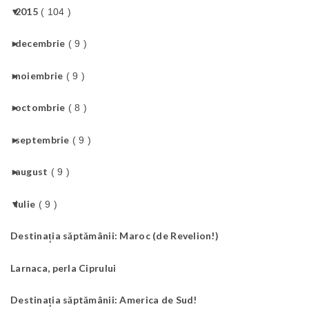
▼
2015
( 104 )
►
decembrie
( 9 )
►
noiembrie
( 9 )
►
octombrie
( 8 )
►
septembrie
( 9 )
►
august
( 9 )
▼
iulie
( 9 )
Destinația săptămânii: Maroc (de Revelion!)
Larnaca, perla Ciprului
Destinația săptămânii: America de Sud!