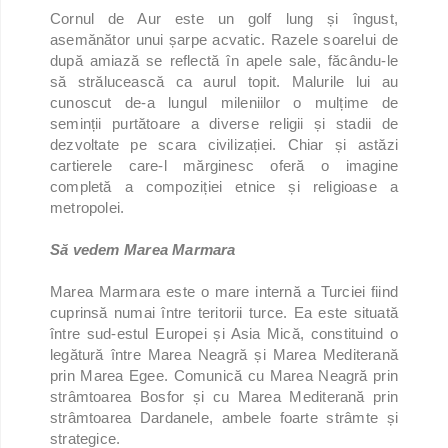
Cornul de Aur este un golf lung și îngust,
asemănător unui șarpe acvatic. Razele soarelui de
după amiază se reflectă în apele sale, făcându-le
să strălucească ca aurul topit. Malurile lui au
cunoscut de-a lungul mileniilor o mulțime de
seminții purtătoare a diverse religii și stadii de
dezvoltate pe scara civilizației. Chiar și astăzi
cartierele care-l mărginesc oferă o imagine
completă a compoziției etnice și religioase a
metropolei.
Să vedem Marea Marmara
Marea Marmara este o mare internă a Turciei fiind
cuprinsă numai între teritorii turce. Ea este situată
între sud-estul Europei și Asia Mică, constituind o
legătură între Marea Neagră și Marea Mediterană
prin Marea Egee. Comunică cu Marea Neagră prin
strâmtoarea Bosfor și cu Marea Mediterană prin
strâmtoarea Dardanele, ambele foarte strâmte și
strategice.