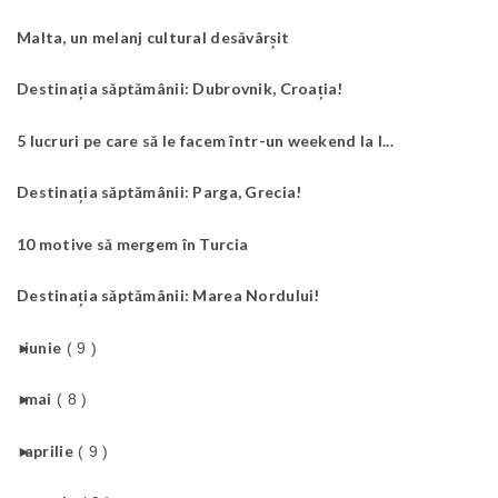
Malta, un melanj cultural desăvârșit
Destinația săptămânii: Dubrovnik, Croația!
5 lucruri pe care să le facem într-un weekend la I...
Destinația săptămânii: Parga, Grecia!
10 motive să mergem în Turcia
Destinația săptămânii: Marea Nordului!
►
iunie
( 9 )
►
mai
( 8 )
►
aprilie
( 9 )