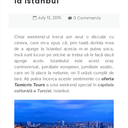
la Istanbul
July
13
,
2015
0 Comments
Chiar weekend-ul trecut am avut o discuție cu
cineva, care mi-a spus că, prin toată dorința mea
de a ajunge la Istanbul acesta m-ar putea șoca,
însă sunt lucruri pe oricine ar trebui să le facă dacă
ajunge acolo. Istanbulul este acest oraș
controversat, jumătate european, jumătate asiatic,
care ori îți place la nebunie, ori îl urăști cumplit de
tare. Ați putea încerca aceste sentimente cu
oferta
Tamicris Tours
a unui weekend special în
capitala
culturală a Turciei
, Istanbul.