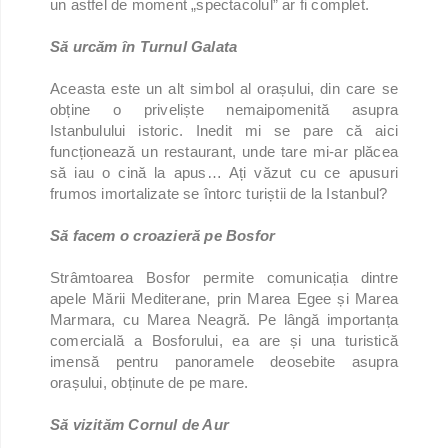
un astfel de moment „spectacolul” ar fi complet.
Să urcăm în Turnul Galata
Aceasta este un alt simbol al orașului, din care se
obține o priveliște nemaipomenită asupra
Istanbulului istoric. Inedit mi se pare că aici
funcționează un restaurant, unde tare mi-ar plăcea
să iau o cină la apus… Ați văzut cu ce apusuri
frumos imortalizate se întorc turiștii de la Istanbul?
Să facem o croazieră pe Bosfor
Strâmtoarea Bosfor permite comunicația dintre
apele Mării Mediterane, prin Marea Egee și Marea
Marmara, cu Marea Neagră. Pe lângă importanța
comercială a Bosforului, ea are și una turistică
imensă pentru panoramele deosebite asupra
orașului, obținute de pe mare.
Să vizităm Cornul de Aur