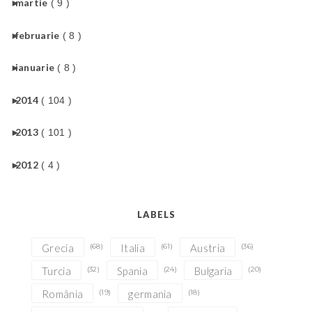
►
martie
( 9 )
►
februarie
( 8 )
►
ianuarie
( 8 )
►
2014
( 104 )
►
2013
( 101 )
►
2012
( 4 )
LABELS
Grecia
(68)
Italia
(61)
Austria
(36)
Turcia
(32)
Spania
(24)
Bulgaria
(20)
România
(19)
germania
(18)