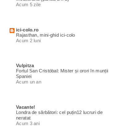
Acum 5 zile
ici-colo.ro
Rajasthan, mini-ghid ici-colo
Acum 2 luni
Vulpitza
Fortul San Cristóbal: Mister și orori în munții
Spaniei
Acum un an
Vacante!
Londra de sărbători: cel puțin12 lucruri de
neratat
Acum 3 ani