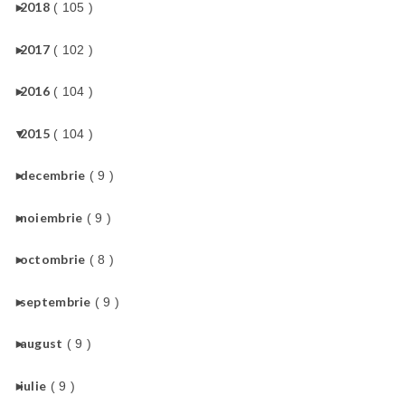
►
2018
( 105 )
►
2017
( 102 )
►
2016
( 104 )
▼
2015
( 104 )
►
decembrie
( 9 )
►
noiembrie
( 9 )
►
octombrie
( 8 )
►
septembrie
( 9 )
►
august
( 9 )
►
iulie
( 9 )