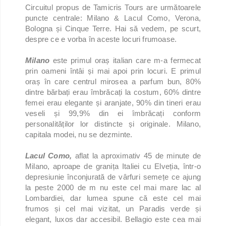
Circuitul propus de Tamicris Tours are următoarele
puncte centrale: Milano & Lacul Como, Verona,
Bologna și Cinque Terre. Hai să vedem, pe scurt,
despre ce e vorba în aceste locuri frumoase.
Milano
este primul oraș italian care m-a fermecat
prin oameni întâi și mai apoi prin locuri. E primul
oraș în care centrul mirosea a parfum bun, 80%
dintre bărbați erau îmbrăcați la costum, 60% dintre
femei erau elegante și aranjate, 90% din tineri erau
veseli și 99,9% din ei îmbrăcați conform
personalităților lor distincte și originale. Milano,
capitala modei, nu se dezminte.
Lacul Como,
aflat la aproximativ 45 de minute de
Milano, aproape de granița Italiei cu Elveția, într-o
depresiunie înconjurată de vârfuri semețe ce ajung
la peste 2000 de m nu este cel mai mare lac al
Lombardiei, dar lumea spune că este cel mai
frumos și cel mai vizitat, un Paradis verde și
elegant, luxos dar accesibil. Bellagio este cea mai