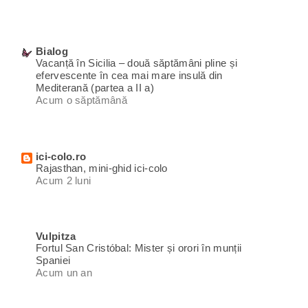
Bialog
Vacanță în Sicilia – două săptămâni pline și
efervescente în cea mai mare insulă din
Mediterană (partea a II a)
Acum o săptămână
ici-colo.ro
Rajasthan, mini-ghid ici-colo
Acum 2 luni
Vulpitza
Fortul San Cristóbal: Mister și orori în munții
Spaniei
Acum un an