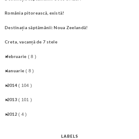
România pitorească, există!
Destinația săptămânii: Noua Zeelandă!
Creta, vacanță de 7 stele
►
februarie
( 8 )
►
ianuarie
( 8 )
►
2014
( 104 )
►
2013
( 101 )
►
2012
( 4 )
LABELS