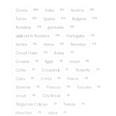
Grecia
(68)
Italia
(61)
Austria
(36)
Turcia
(32)
Spania
(24)
Bulgaria
(20)
România
(19)
germania
(18)
călătorii în România
(16)
Portugalia
(15)
Serbia
(15)
Viena
(15)
Revelion
(14)
Circuit Italia
(13)
Roma
(11)
Croatia
(9)
Egipt
(9)
Israel
(8)
Cehia
(7)
Croazieră
(7)
Tenerife
(7)
Cipru
(6)
Creta
(6)
Maroc
(6)
Slovenia
(6)
Thassos
(6)
Toscana
(6)
circuit
(6)
City Break
(5)
Târguri de Crăciun
(5)
Tunisia
(4)
Mauritius
(3)
dubai
(3)