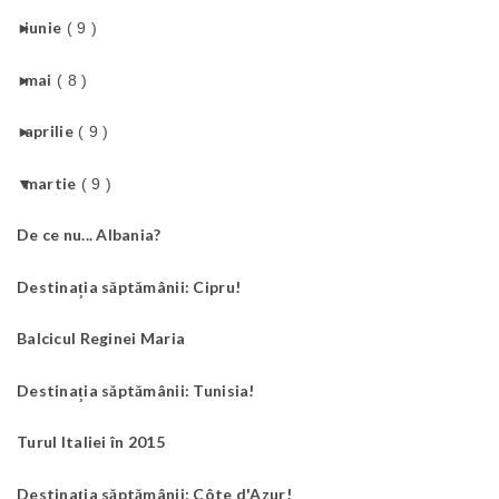
►
iunie
( 9 )
►
mai
( 8 )
►
aprilie
( 9 )
▼
martie
( 9 )
De ce nu... Albania?
Destinația săptămânii: Cipru!
Balcicul Reginei Maria
Destinația săptămânii: Tunisia!
Turul Italiei în 2015
Destinația săptămânii: Côte d'Azur!