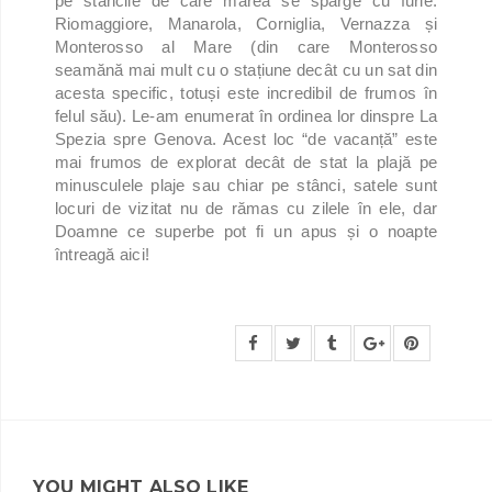
pe stâncile de care marea se sparge cu furie:
Riomaggiore, Manarola, Corniglia, Vernazza și
Monterosso al Mare (din care Monterosso
seamănă mai mult cu o stațiune decât cu un sat din
acesta specific, totuși este incredibil de frumos în
felul său). Le-am enumerat în ordinea lor dinspre La
Spezia spre Genova. Acest loc “de vacanță” este
mai frumos de explorat decât de stat la plajă pe
minusculele plaje sau chiar pe stânci, satele sunt
locuri de vizitat nu de rămas cu zilele în ele, dar
Doamne ce superbe pot fi un apus și o noapte
întreagă aici!
YOU MIGHT ALSO LIKE