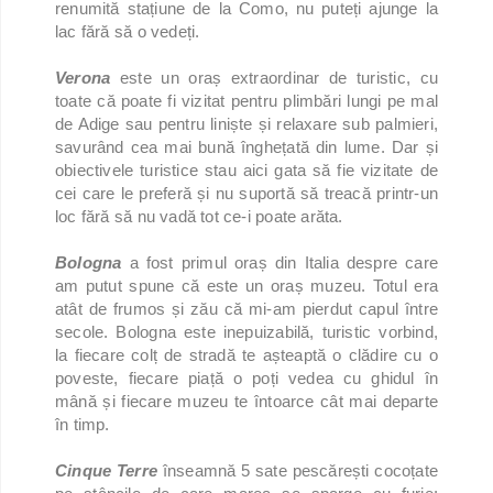
renumită stațiune de la Como, nu puteți ajunge la
lac fără să o vedeți.
Verona
este un oraș extraordinar de turistic, cu
toate că poate fi vizitat pentru plimbări lungi pe mal
de Adige sau pentru liniște și relaxare sub palmieri,
savurând cea mai bună înghețată din lume. Dar și
obiectivele turistice stau aici gata să fie vizitate de
cei care le preferă și nu suportă să treacă printr-un
loc fără să nu vadă tot ce-i poate arăta.
Bologna
a fost primul oraș din Italia despre care
am putut spune că este un oraș muzeu. Totul era
atât de frumos și zău că mi-am pierdut capul între
secole. Bologna este inepuizabilă, turistic vorbind,
la fiecare colț de stradă te așteaptă o clădire cu o
poveste, fiecare piață o poți vedea cu ghidul în
mână și fiecare muzeu te întoarce cât mai departe
în timp.
Cinque Terre
înseamnă 5 sate pescărești cocoțate