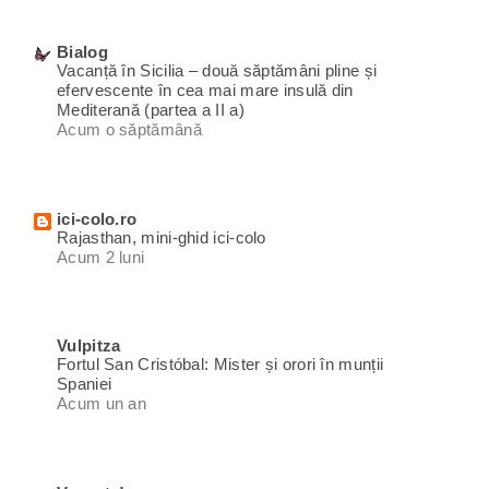
Bialog
Vacanță în Sicilia – două săptămâni pline și
efervescente în cea mai mare insulă din
Mediterană (partea a II a)
Acum o săptămână
ici-colo.ro
Rajasthan, mini-ghid ici-colo
Acum 2 luni
Vulpitza
Fortul San Cristóbal: Mister și orori în munții
Spaniei
Acum un an