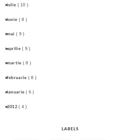
►
iulie
( 10 )
►
iunie
( 8 )
►
mai
( 9 )
►
aprilie
( 9 )
►
martie
( 8 )
►
februarie
( 8 )
►
ianuarie
( 6 )
►
2012
( 4 )
LABELS