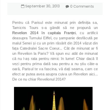
September
30
,
2013
0 Comments
Pentru că Parisul este minunat prin definiția sa,
Tamicris Tours s-a gândit să ne propună un
Revelion 2014 în capitala Franței
, cu artificii
deasupra Turnului Eiffel, cu șampanie desfăcută pe
malul Senei și cu un prim răsărit din 2014 văzut din
fața Catedralei Sacre Coeur... Cât de minunat ar fi
un Revelion la Paris? Vă spun eu: atât de minunat
că nu l-aș rata pentru nimic în lume! Chiar dacă îl
vezi pentru prima dată sau pentru a nu știu câte-a
oară, Parisul te va fascina, vă dați seama, cam ce
efect ar putea avea asupra cuiva un Revelion aici...
De ce nu chiar Revelionul 2014?