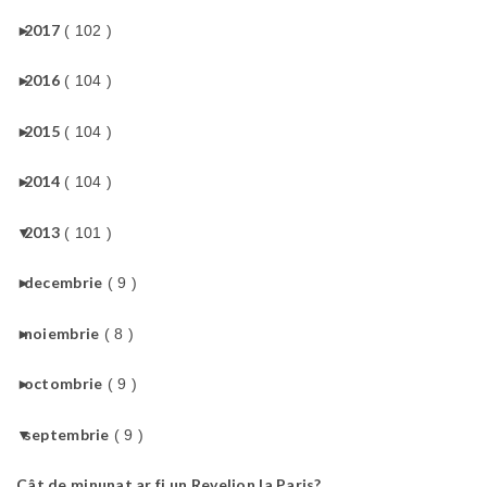
►
2017
( 102 )
►
2016
( 104 )
►
2015
( 104 )
►
2014
( 104 )
▼
2013
( 101 )
►
decembrie
( 9 )
►
noiembrie
( 8 )
►
octombrie
( 9 )
▼
septembrie
( 9 )
Cât de minunat ar fi un Revelion la Paris?