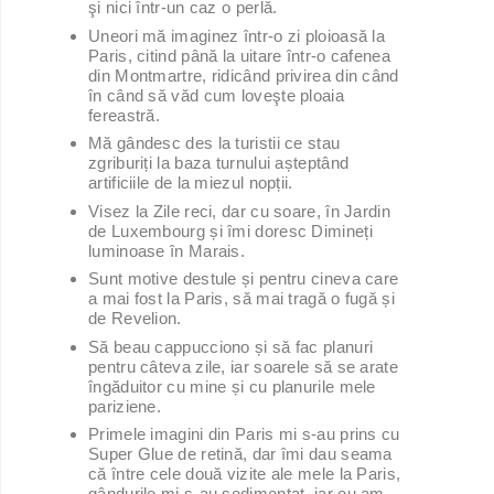
şi nici într-un caz o perlă.
Uneori mă imaginez într-o zi ploioasă la
Paris, citind până la uitare într-o cafenea
din Montmartre, ridicând privirea din când
în când să văd cum loveşte ploaia
fereastră.
Mă gândesc des la turistii ce stau
zgriburiți la baza turnului așteptând
artificiile de la miezul nopții.
Visez la Zile reci, dar cu soare, în Jardin
de Luxembourg și îmi doresc Dimineți
luminoase în Marais.
Sunt motive destule și pentru cineva care
a mai fost la Paris, să mai tragă o fugă și
de Revelion.
Să beau cappucciono și să fac planuri
pentru câteva zile, iar soarele să se arate
îngăduitor cu mine și cu planurile mele
pariziene.
Primele imagini din Paris mi s-au prins cu
Super Glue de retină, dar îmi dau seama
că între cele două vizite ale mele la Paris,
gândurile mi s-au sedimentat, iar eu am