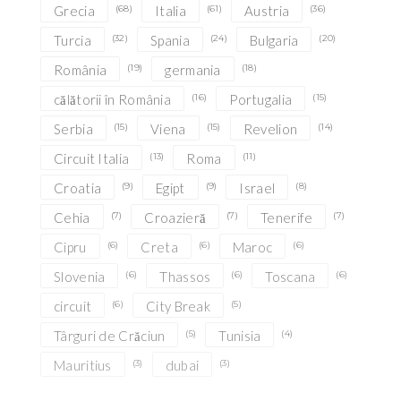
Grecia
(68)
Italia
(61)
Austria
(36)
Turcia
(32)
Spania
(24)
Bulgaria
(20)
România
(19)
germania
(18)
călătorii în România
(16)
Portugalia
(15)
Serbia
(15)
Viena
(15)
Revelion
(14)
Circuit Italia
(13)
Roma
(11)
Croatia
(9)
Egipt
(9)
Israel
(8)
Cehia
(7)
Croazieră
(7)
Tenerife
(7)
Cipru
(6)
Creta
(6)
Maroc
(6)
Slovenia
(6)
Thassos
(6)
Toscana
(6)
circuit
(6)
City Break
(5)
Târguri de Crăciun
(5)
Tunisia
(4)
Mauritius
(3)
dubai
(3)