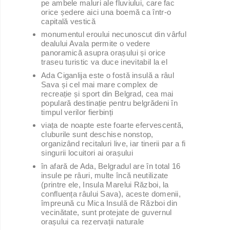
pe ambele maluri ale fluviului, care fac
orice ședere aici una boemă ca într-o
capitală vestică
monumentul eroului necunoscut din vârful
dealului Avala permite o vedere
panoramică asupra orașului și orice
traseu turistic va duce inevitabil la el
Ada Ciganlija este o fostă insulă a râul
Sava și cel mai mare complex de
recreație și sport din Belgrad, cea mai
populară destinație pentru belgrădeni în
timpul verilor fierbinți
viața de noapte este foarte efervescentă,
cluburile sunt deschise nonstop,
organizând recitaluri live, iar tinerii par a fi
singurii locuitori ai orașului
în afară de Ada, Belgradul are în total 16
insule pe râuri, multe încă neutilizate
(printre ele, Insula Marelui Război, la
confluența râului Sava), aceste domenii,
împreună cu Mica Insulă de Război din
vecinătate, sunt protejate de guvernul
orașului ca rezervații naturale