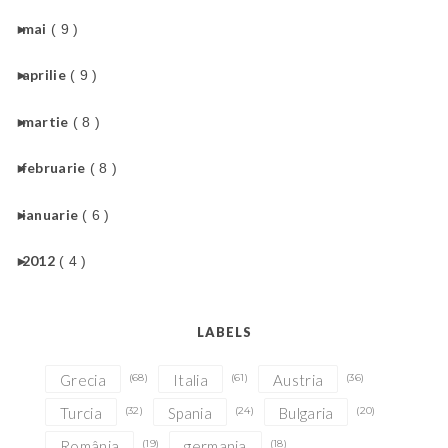
►
mai
( 9 )
►
aprilie
( 9 )
►
martie
( 8 )
►
februarie
( 8 )
►
ianuarie
( 6 )
►
2012
( 4 )
LABELS
Grecia
(68)
Italia
(61)
Austria
(36)
Turcia
(32)
Spania
(24)
Bulgaria
(20)
România
(19)
germania
(18)