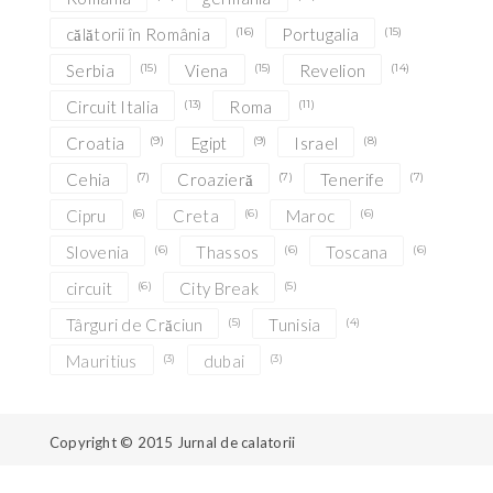
călătorii în România
(16)
Portugalia
(15)
Serbia
(15)
Viena
(15)
Revelion
(14)
Circuit Italia
(13)
Roma
(11)
Croatia
(9)
Egipt
(9)
Israel
(8)
Cehia
(7)
Croazieră
(7)
Tenerife
(7)
Cipru
(6)
Creta
(6)
Maroc
(6)
Slovenia
(6)
Thassos
(6)
Toscana
(6)
circuit
(6)
City Break
(5)
Târguri de Crăciun
(5)
Tunisia
(4)
Mauritius
(3)
dubai
(3)
Copyright © 2015
Jurnal de calatorii