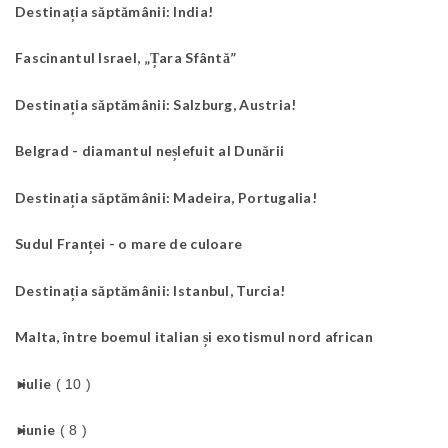
Destinația săptămânii: India!
Fascinantul Israel, „Țara Sfântă”
Destinația săptămânii: Salzburg, Austria!
Belgrad - diamantul neșlefuit al Dunării
Destinația săptămânii: Madeira, Portugalia!
Sudul Franței - o mare de culoare
Destinația săptămânii: Istanbul, Turcia!
Malta, între boemul italian și exotismul nord african
►
iulie
( 10 )
►
iunie
( 8 )