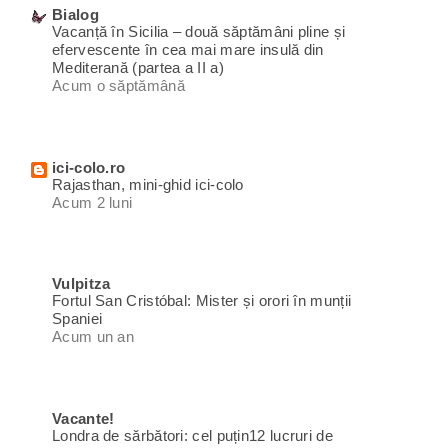
Bialog
Vacanță în Sicilia – două săptămâni pline și
efervescente în cea mai mare insulă din
Mediterană (partea a II a)
Acum o săptămână
ici-colo.ro
Rajasthan, mini-ghid ici-colo
Acum 2 luni
Vulpitza
Fortul San Cristóbal: Mister și orori în munții
Spaniei
Acum un an
Vacante!
Londra de sărbători: cel puțin12 lucruri de