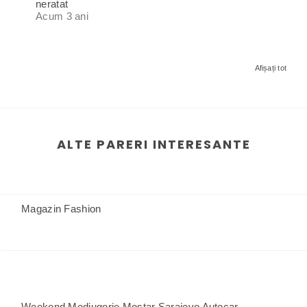
neratat
Acum 3 ani
Afișați tot
ALTE PARERI INTERESANTE
Magazin Fashion
Weekend Medjugorje Mostar Sarajevo Autocar