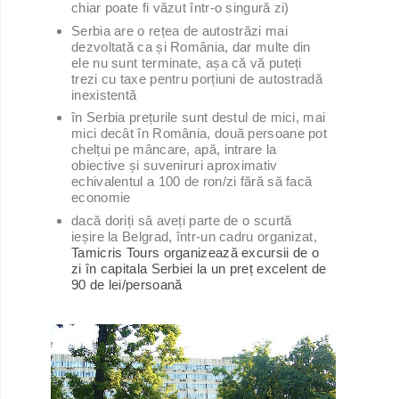
chiar poate fi văzut într-o singură zi)
Serbia are o rețea de autostrăzi mai
dezvoltată ca și România, dar multe din
ele nu sunt terminate, așa că vă puteți
trezi cu taxe pentru porțiuni de autostradă
inexistentă
în Serbia prețurile sunt destul de mici, mai
mici decât în România, două persoane pot
chelțui pe mâncare, apă, intrare la
obiective și suveniruri aproximativ
echivalentul a 100 de ron/zi fără să facă
economie
dacă doriți să aveți parte de o scurtă
ieșire la Belgrad, într-un cadru organizat,
Tamicris Tours organizează excursii de o
zi în capitala Serbiei la un preț excelent de
90 de lei/persoană