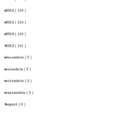
►
2016
( 104 )
►
2015
( 104 )
►
2014
( 104 )
▼
2013
( 101 )
►
decembrie
( 9 )
►
noiembrie
( 8 )
►
octombrie
( 9 )
►
septembrie
( 9 )
▼
august
( 8 )