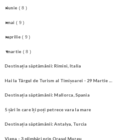
►
iunie
( 8 )
►
mai
( 9 )
►
aprilie
( 9 )
▼
martie
( 8 )
Destinația săptămânii: Rimini, Italia
Hai la Târgul de Turism al Timișoarei - 29 Martie ...
Destinația săptămânii: Mallorca, Spania
5 țări în care îți poți petrece vara la mare
Destinația săptămânii: Antalya, Turcia
Viena - 3 plimbări prin Orașul Muzeu