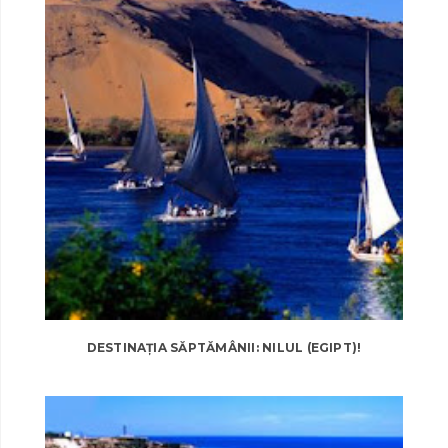
DESTINAȚIA SĂPTĂMÂNII: NILUL (EGIPT)!