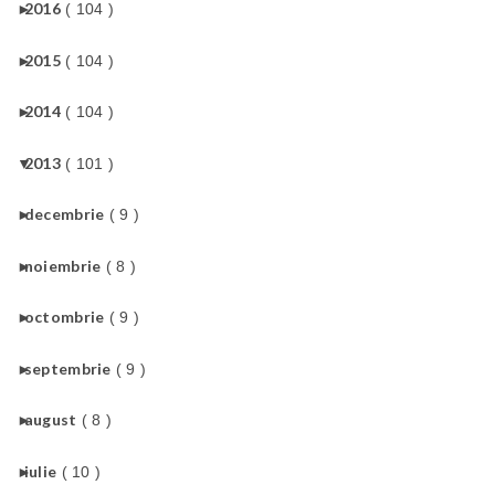
►
2016
( 104 )
►
2015
( 104 )
►
2014
( 104 )
▼
2013
( 101 )
►
decembrie
( 9 )
►
noiembrie
( 8 )
►
octombrie
( 9 )
►
septembrie
( 9 )
►
august
( 8 )
►
iulie
( 10 )