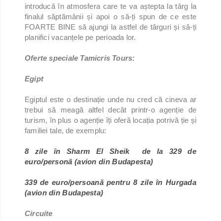
introducă în atmosfera care te va aștepta la târg la
finalul săptămânii și apoi o să-ți spun de ce este
FOARTE BINE să ajungi la astfel de târguri și să-ți
planifici vacanțele pe perioada lor.
Oferte speciale Tamicris Tours:
Egipt
Egiptul este o destinație unde nu cred că cineva ar
trebui să meagă altfel decât printr-o agenție de
turism, în plus o agenție îți oferă locația potrivă ție și
familiei tale, de exemplu:
8 zile în Sharm El Sheik de la 329 de
euro/personă (avion din Budapesta)
339 de euro/persoană pentru 8 zile în Hurgada
(avion din Budapesta)
Circuite