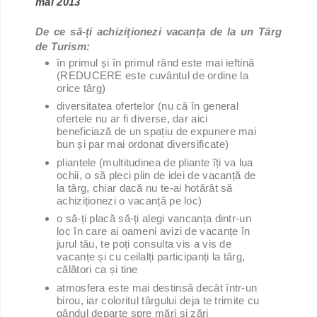
mai 2013
De ce să-ți achiziționezi vacanța de la un Târg
de Turism:
în primul și în primul rând este mai ieftină
(REDUCERE este cuvântul de ordine la
orice târg)
diversitatea ofertelor (nu că în general
ofertele nu ar fi diverse, dar aici
beneficiază de un spațiu de expunere mai
bun și par mai ordonat diversificate)
pliantele (multitudinea de pliante îți va lua
ochii, o să pleci plin de idei de vacanță de
la târg, chiar dacă nu te-ai hotărât să
achiziționezi o vacanță pe loc)
o să-ți placă să-ți alegi vancanța dintr-un
loc în care ai oameni avizi de vacanțe în
jurul tău, te poți consulta vis a vis de
vacanțe și cu ceilalți participanți la târg,
călători ca și tine
atmosfera este mai destinsă decât într-un
birou, iar coloritul târgului deja te trimite cu
gândul departe spre mări și zări