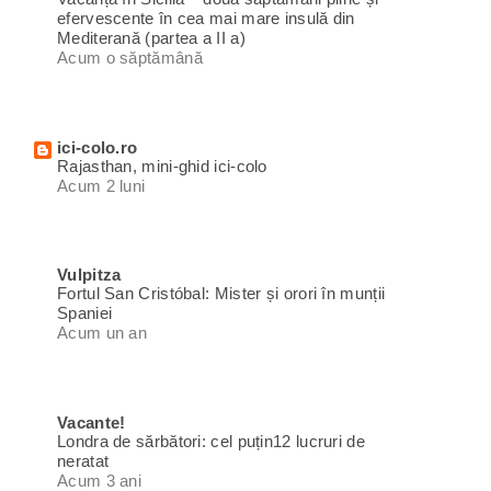
efervescente în cea mai mare insulă din
Mediterană (partea a II a)
Acum o săptămână
ici-colo.ro
Rajasthan, mini-ghid ici-colo
Acum 2 luni
Vulpitza
Fortul San Cristóbal: Mister și orori în munții
Spaniei
Acum un an
Vacante!
Londra de sărbători: cel puțin12 lucruri de
neratat
Acum 3 ani