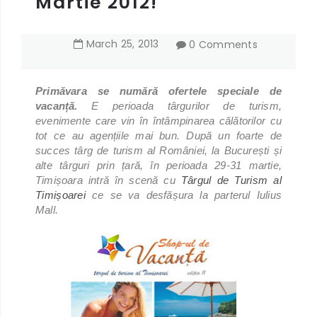
Martie 2012!
March
25
,
2013
0 Comments
Primăvara se numără ofertele speciale de
vacanță.
E perioada târgurilor de turism,
evenimente care vin în întâmpinarea călătorilor cu
tot ce au agențiile mai bun. După un foarte de
succes târg de turism al României, la București și
alte târguri prin țară, în perioada 29-31 martie,
Timișoara intră în scenă cu
Târgul de Turism al
Timișoarei
ce se va desfășura la parterul Iulius
Mall.