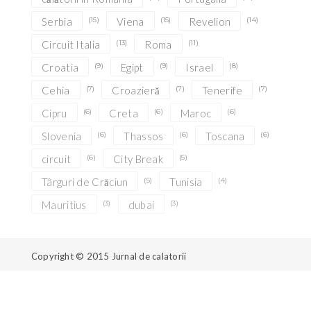
Serbia
(15)
Viena
(15)
Revelion
(14)
Circuit Italia
(13)
Roma
(11)
Croatia
(9)
Egipt
(9)
Israel
(8)
Cehia
(7)
Croazieră
(7)
Tenerife
(7)
Cipru
(6)
Creta
(6)
Maroc
(6)
Slovenia
(6)
Thassos
(6)
Toscana
(6)
circuit
(6)
City Break
(5)
Târguri de Crăciun
(5)
Tunisia
(4)
Mauritius
(3)
dubai
(3)
Copyright © 2015
Jurnal de calatorii