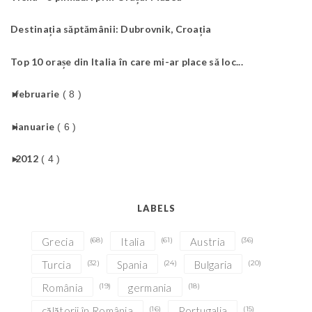
Destinația săptămânii: Dubrovnik, Croația
Top 10 orașe din Italia în care mi-ar place să loc...
►
februarie
( 8 )
►
ianuarie
( 6 )
►
2012
( 4 )
LABELS
Grecia
(68)
Italia
(61)
Austria
(36)
Turcia
(32)
Spania
(24)
Bulgaria
(20)
România
(19)
germania
(18)
călătorii în România
(16)
Portugalia
(15)